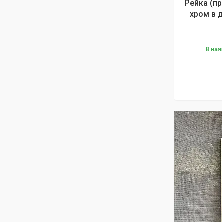
Рейка (пр
хром в 
В ная