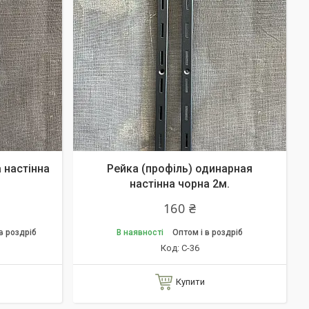
 настінна
Рейка (профіль) одинарная
настінна чорна 2м.
160 ₴
в роздріб
В наявності
Оптом і в роздріб
С-36
Купити