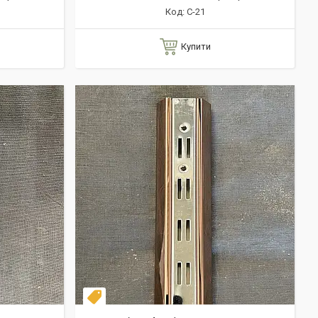
С-21
Купити
Акція!