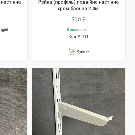
 настінна
Рейка (профіль) подвійна настінна
хром бронза 2.4м.
500 ₴
здріб
В наявності
Р.-111
Купити