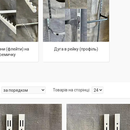
ни (флейти) на
Дуга в рейку (профіль)
ремичку