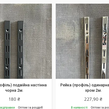
офіль) подвійна настінна
Рейка (профіль) одинарна
чорна 2м.
хром 2м.
180 ₴
227,90 ₴
 відправки
Оптом і в роздріб
В наявності
Оптом і в ро