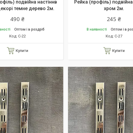
офіль) подвійна настіннв
Рейка (профіль) подвійна
декорі темне дерево 2м.
хром 2м.
490 ₴
245 ₴
вності
Оптом і в роздріб
В наявності
Оптом і в ро
С-22
С-27
Купити
Купити