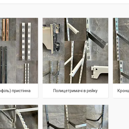
офіль) пристінна
Полицетримачі в рейку
Кронш