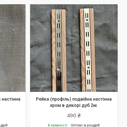
 настінна
Рейка (профіль) подвійна настінна
хром в декорі дуб 2м.
490 ₴
здріб
В наявності
Оптом і в роздріб