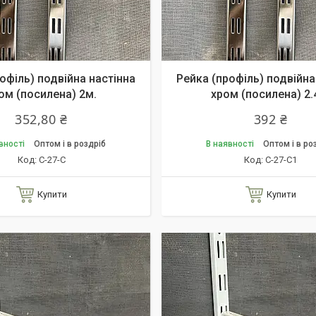
офіль) подвійна настінна
Рейка (профіль) подвійна
ом (посилена) 2м.
хром (посилена) 2.
352,80 ₴
392 ₴
вності
Оптом і в роздріб
В наявності
Оптом і в ро
С-27-С
С-27-С1
Купити
Купити