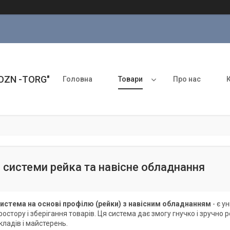
ROZN -TORG"
Головна
Товари
Про нас
і системи рейка та навісне обладнання
система на основі профілю (рейки) з навісним обладнанням
- є у
ростору і зберігання товарів. Ця система дає змогу гнучко і зручн
кладів і майстерень.