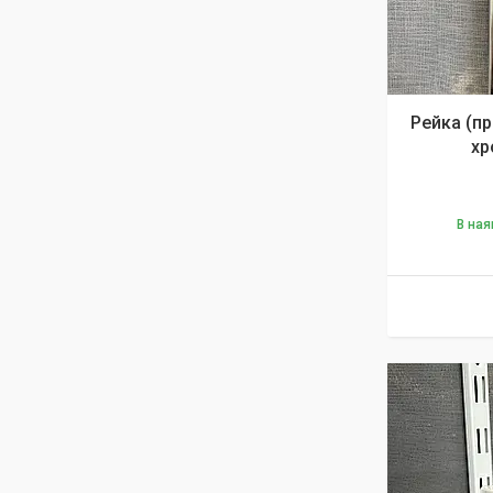
Рейка (пр
хр
В ная