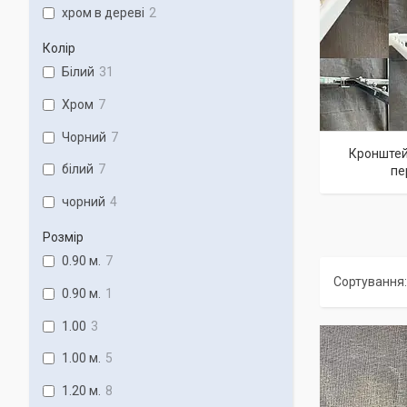
хром в дереві
2
Колір
Білий
31
Хром
7
Чорний
7
Кронштей
білий
7
пе
чорний
4
Розмір
0.90 м.
7
0.90 м.
1
1.00
3
1.00 м.
5
1.20 м.
8