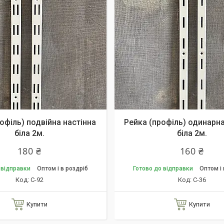
офіль) подвійна настінна
Рейка (профіль) одинарна
біла 2м.
біла 2м.
180 ₴
160 ₴
 відправки
Оптом і в роздріб
Готово до відправки
Оптом і 
С-92
С-36
Купити
Купити