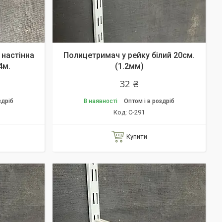
 настінна
Полицетримач у рейку білий 20см.
4м.
(1.2мм)
32 ₴
здріб
В наявності
Оптом і в роздріб
С-291
Купити