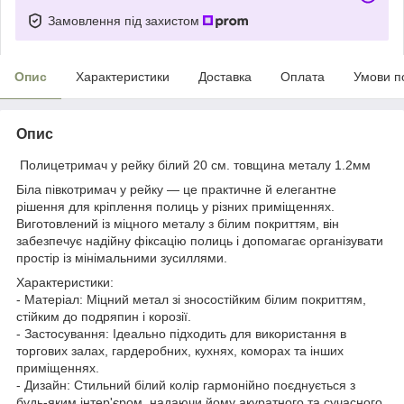
Замовлення під захистом
Опис
Характеристики
Доставка
Оплата
Умови п
Опис
Полицетримач у рейку білий 20 см. товщина металу 1.2мм
Біла півкотримач у рейку — це практичне й елегантне
рішення для кріплення полиць у різних приміщеннях.
Виготовлений із міцного металу з білим покриттям, він
забезпечує надійну фіксацію полиць і допомагає організувати
простір із мінімальними зусиллями.
Характеристики:
- Матеріал: Міцний метал зі зносостійким білим покриттям,
стійким до подряпин і корозії.
- Застосування: Ідеально підходить для використання в
торгових залах, гардеробних, кухнях, коморах та інших
приміщеннях.
- Дизайн: Стильний білий колір гармонійно поєднується з
будь-яким інтер'єром, надаючи йому акуратного та сучасного