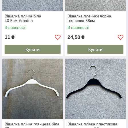
Вішалка плічка біла
Вішалка плечики чорна
40.5см.Україна.
глянсова 38см.
В наявності
В наявності
11
24,50
₴
₴
Купити
Купити
Вішалка плічка глянцева біла
Вішалка плічка пластикова