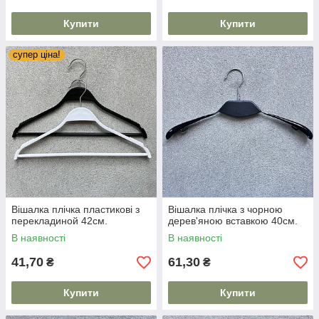
Купити
Купити
супер ціна!
Вішалка плічка пластикові з
Вішалка плічка з чорною
перекладиной 42см.
дерев'яною вставкою 40см.
В наявності
В наявності
41,70
61,30
₴
₴
Купити
Купити