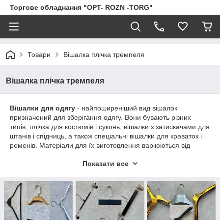
Торгове обладнання "OPT- ROZN -TORG"
Товари
Вішалка плічка тремпеля
Вішалка плічка тремпеля
Вішалки для одягу
- найпоширеніший вид вішалок
призначений для зберігання одягу. Вони бувають різних
типів: плічка для костюмів і суконь, вішалки з затискачами для
штанів і спідниць, а також спеціальні вішалки для краваток і
ременів. Матеріали для їх виготовлення варіюються від
дерева і пластика до металу, що дає змогу підібрати
Показати все
оптимальний варіант для будь-якого гардероба.