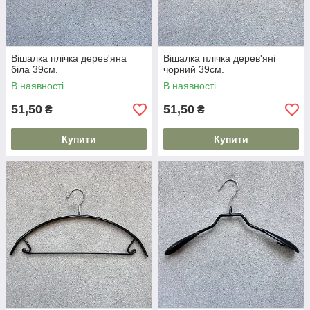
Вішалка плічка дерев'яна
Вішалка плічка дерев'яні
біла 39см.
чорний 39см.
В наявності
В наявності
51,50
51,50
₴
₴
Купити
Купити