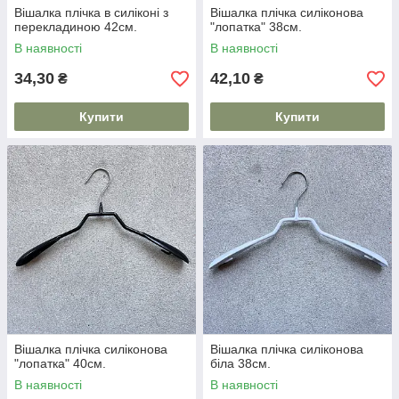
Вішалка плічка в силіконі з
Вішалка плічка силіконова
перекладиною 42см.
"лопатка" 38см.
В наявності
В наявності
34,30
42,10
₴
₴
Купити
Купити
Вішалка плічка силіконова
Вішалка плічка силіконова
"лопатка" 40см.
біла 38см.
В наявності
В наявності