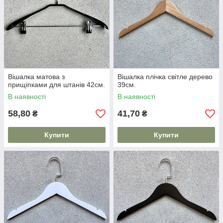
Вішалка матова з
Вішалка плічка світле дерево
прищіпками для штанів 42см.
39см.
В наявності
В наявності
58,80
41,70
₴
₴
Купити
Купити