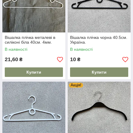
Вішалка плічка металеві в
Вішалка плічка чорна 40.5см.
силіконі біла 40см. 4мм.
Україна.
В наявності
В наявності
21,60
10
₴
₴
Купити
Купити
Акція!