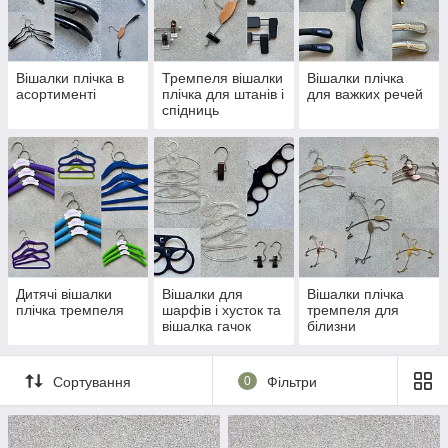
Вішалки плічка в
Тремпеля вішалки
Вішалки плічка
асортименті
плічка для штанів і
для важких речей
спідниць
Дитячі вішалки
Вішалки для
Вішалки плічка
плічка тремпеля
шарфів і хусток та
тремпеля для
вішалка гачок
білизни
Сортування
0
Фільтри