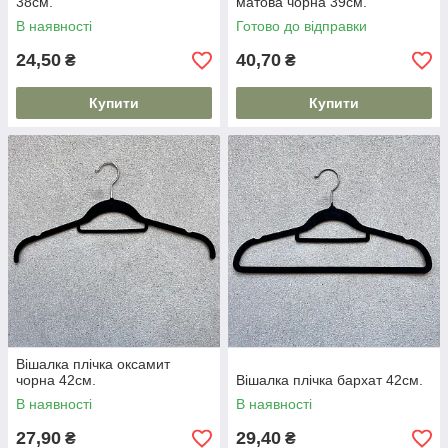
38см.
матова чорна 39см.
В наявності
Готово до відправки
24,50
40,70
₴
₴
Купити
Купити
Вішалка плічка оксамит
чорна 42см.
Вішалка плічка бархат 42см.
В наявності
В наявності
27,90
29,40
₴
₴