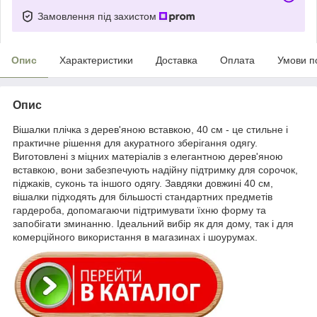
Замовлення під захистом
Опис
Характеристики
Доставка
Оплата
Умови п
Опис
Вішалки плічка з дерев'яною вставкою, 40 см - це стильне і
практичне рішення для акуратного зберігання одягу.
Виготовлені з міцних матеріалів з елегантною дерев'яною
вставкою, вони забезпечують надійну підтримку для сорочок,
піджаків, суконь та іншого одягу. Завдяки довжині 40 см,
вішалки підходять для більшості стандартних предметів
гардероба, допомагаючи підтримувати їхню форму та
запобігати зминанню. Ідеальний вибір як для дому, так і для
комерційного використання в магазинах і шоурумах.