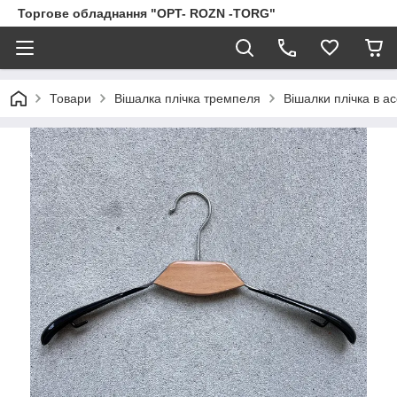
Торгове обладнання "OPT- ROZN -TORG"
Товари
Вішалка плічка тремпеля
Вішалки плічка в а