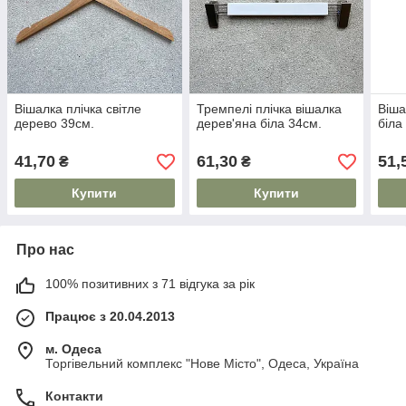
Вішалка плічка світле
Тремпелі плічка вішалка
Віша
дерево 39см.
дерев'яна біла 34см.
біла
41,70
61,30
51,
₴
₴
Купити
Купити
Про нас
100% позитивних з 71 відгука за рік
Працює з 20.04.2013
м. Одеса
Торгівельний комплекс "Нове Місто", Одеса, Україна
Контакти