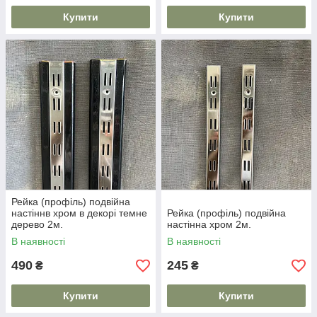
Купити
Купити
Рейка (профіль) подвійна
настіннв хром в декорі темне
Рейка (профіль) подвійна
дерево 2м.
настінна хром 2м.
В наявності
В наявності
490
245
₴
₴
Купити
Купити