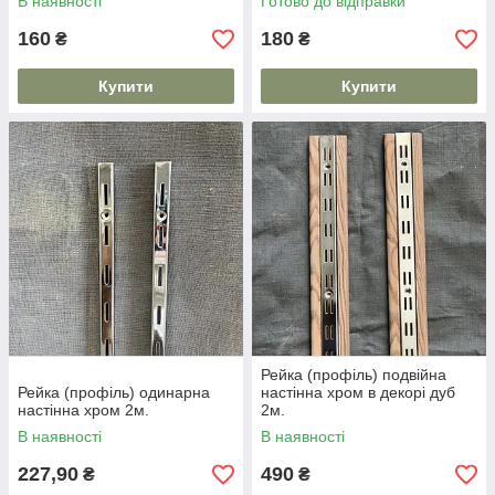
В наявності
Готово до відправки
160
180
₴
₴
Купити
Купити
Рейка (профіль) подвійна
Рейка (профіль) одинарна
настінна хром в декорі дуб
настінна хром 2м.
2м.
В наявності
В наявності
227,90
490
₴
₴