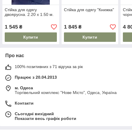
Стійка для одягу
Стійка для одягу "Книжка"
Стій
двоярусна. 2.20 х 1.50 м.
чор
1 545
1 845
4 8
₴
₴
Купити
Купити
Про нас
100% позитивних з 71 відгука за рік
Працює з 20.04.2013
м. Одеса
Торгівельний комплекс "Нове Місто", Одеса, Україна
Контакти
Сьогодні вихідний
Показати весь графік роботи