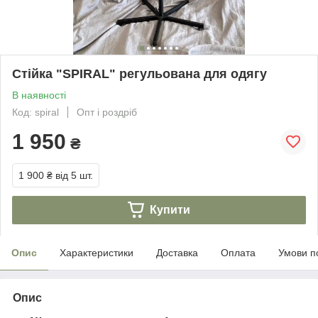
Стійка "SPIRAL" регульована для одягу
В наявності
Код: spiral
Опт і роздріб
1 950
₴
1 900 ₴
від 5 шт.
Купити
Опис
Характеристики
Доставка
Оплата
Умови п
Опис