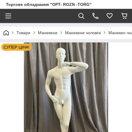
Торгове обладнання "OPT- ROZN -TORG"
Товари
Манекени
Манекени чоловічі
Манекен чол
СУПЕР ЦІНА!