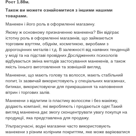
Рост 1.88м.
Також ви можете ознайомитися з іншими
нашими
товарами
.
Манекен і його роль в оформленні магазину.
Якому ж основному призначенню манекена? Він відіграє
істотну роль в оформленні магазинів, що займаються
торговим взуттям, обіднім, косметикою, виробами з
дорогоцінних металів і т.д. В залежності від наявних тенденцій
у моді та на підставі провідних Дослідженнях психологів
відбувається зміна методів застосування манекенів, а також
якість їхнього виготовлення та зовнішній вигляд.
Манекени, що мають голову та волосся, мають стабільний
попит, їх зазвичай використовують у спеціальних магазинах,
битиках, використовуючи для прикрашання та наповнення
вітрин і торгових залів.
Манекени з відлитим із пластику волоссям і без макіяжу,
додають компанії, які виробляють і продаються одяг.Такий
вигляд манекена дає змогу сконцентрувати увагу покупця на
продукції, яка представлена для продажу.
Ультрасучасні, водні магазини часто використовують
манекени з різним колірним покриттям, яке може варіюватися