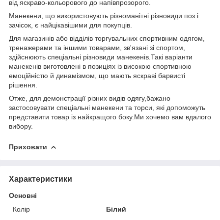
від яскраво-кольорового до напівпрозорого.
Манекени, що використовують різноманітні різновиди поз і
зачісок, є найцікавішими для покупців.
Для магазинів або відділів торгувальних спортивним одягом,
тренажерами та іншими товарами, зв'язані зі спортом,
здійснюють спеціальні різновиди манекенів.Такі варіанти
манекенів виготовлені в позиціях із високою спортивною
емоційністю й динамізмом, що мають яскраві барвисті
рішення.
Отже, для демонстрації різних видів одягу,бажано
застосовувати спеціальні манекени та торси, які допоможуть
представити товар із найкращого боку.Ми хочемо вам вдалого
вибору.
Приховати
Характеристики
Основні
Колір
Білий