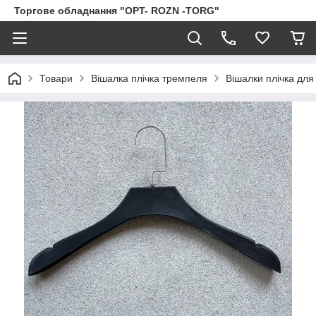
Торгове обладнання "OPT- ROZN -TORG"
Товари
Вішалка плічка тремпеля
Вішалки плічка для