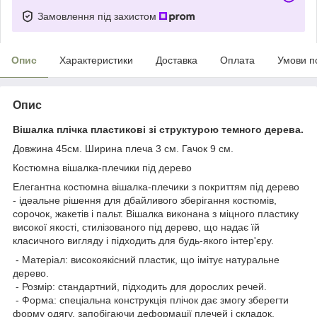
Замовлення під захистом
Опис
Характеристики
Доставка
Оплата
Умови п
Опис
Вішалка плічка пластикові зі структурою темного дерева.
Довжина 45см. Ширина плеча 3 см. Гачок 9 см.
Костюмна вішалка-плечики під дерево
Елегантна костюмна вішалка-плечики з покриттям під дерево
- ідеальне рішення для дбайливого зберігання костюмів,
сорочок, жакетів і пальт. Вішалка виконана з міцного пластику
високої якості, стилізованого під дерево, що надає їй
класичного вигляду і підходить для будь-якого інтер'єру.
- Матеріал: високоякісний пластик, що імітує натуральне
дерево.
- Розмір: стандартний, підходить для дорослих речей.
- Форма: спеціальна конструкція плічок дає змогу зберегти
форму одягу, запобігаючи деформації плечей і складок.