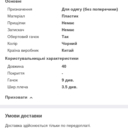
Основні
Призначення
Для одягу (без поперечини)
Матеріал
Пластик
Прищіпки
Немає
Затискач
Немає
Обертовий гачок
Так
Колір
Чорний
Країна виробник
Китай
Користувальницькі характеристики
Довжина
40
Покриття
-
Гачок
9 див.
Шир.плеча
3.5 див.
Приховати
Умови доставки
Доставка здійснюється тільки по передоплаті.