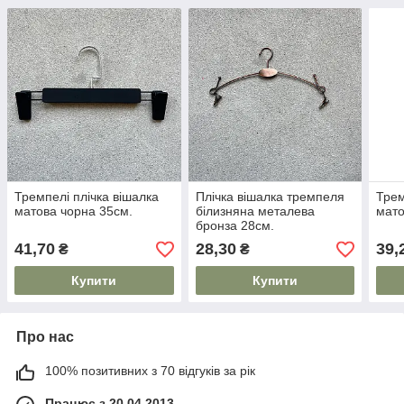
Тремпелі плічка вішалка
Плічка вішалка тремпеля
Трем
матова чорна 35см.
білизняна металева
мато
бронза 28см.
41,70
28,30
39,
₴
₴
Купити
Купити
Про нас
100% позитивних з 70 відгуків за рік
Працює з 20.04.2013