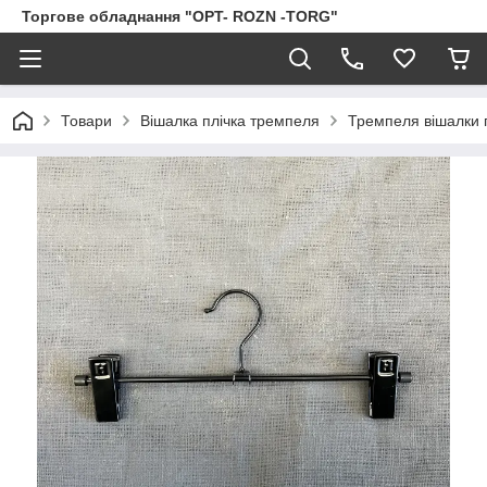
Торгове обладнання "OPT- ROZN -TORG"
Товари
Вішалка плічка тремпеля
Тремпеля вішалки п