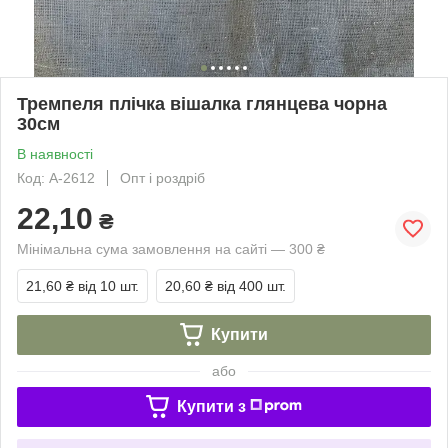
Тремпеля плічка вішалка глянцева чорна
30см
В наявності
Код: А-2612
Опт і роздріб
22,10
₴
Мінімальна сума замовлення на сайті — 300 ₴
21,60 ₴
від 10 шт.
20,60 ₴
від 400 шт.
Купити
або
Купити з