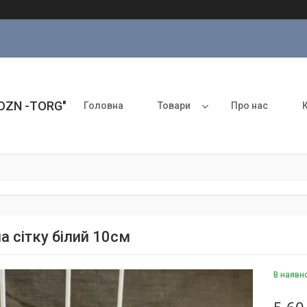
ROZN -TORG"
Головна
Товари
Про нас
а сітку білий 10см
В наявн