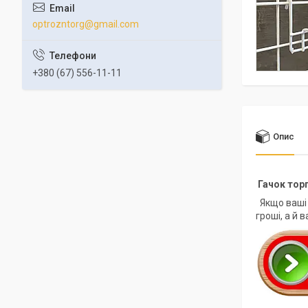
optrozntorg@gmail.com
+380 (67) 556-11-11
Опис
Гачок торг
Якщо ваші 
гроші, а й 