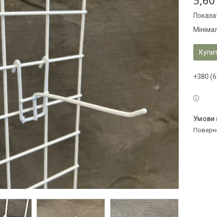
5,60
Показат
Мініма
Купи
+380 (6
поверн