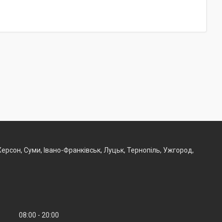
, Херсон, Суми, Івано-Франківськ, Луцьк, Тернопіль, Ужгород,
08:00
20:00