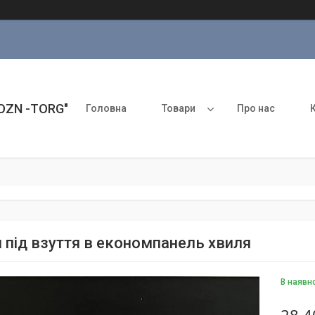
ROZN -TORG"
Головна
Товари
Про нас
 під взуття в економпанель хвиля
В наявн