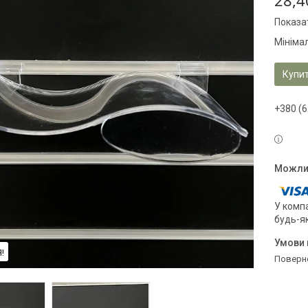
28,4
Показат
Мініма
Купи
+380 (6
У компа
будь-я
!
поверн