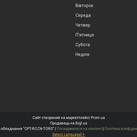
Вівторок
Середа
Четвер
Пʼятниця
Субота
Неділя
Сайт створений на маркетплейсі
Prom.ua
Продавець на Bigl.ua
Торгове обладнання "OPT-ROZN-TORG" |
Поскаржитися на контент
|
Політика конфіден
Select Language
▼